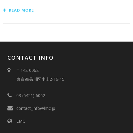
READ MORE
CONTACT INFO
〒142-0062
東京都品川区小山2-16-15
03 (6421) 6062
contact_info@lmc.jp
LMC