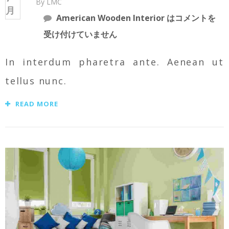
By LMC
月
American Wooden Interior は
コメントを
受け付けていません
In interdum pharetra ante. Aenean ut
tellus nunc.
READ MORE