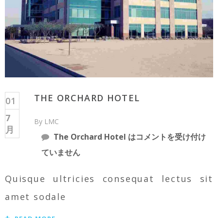
THE ORCHARD HOTEL
01
7
By LMC
月
The Orchard Hotel は
コメントを受け付け
ていません
Quisque ultricies consequat lectus sit
amet sodale