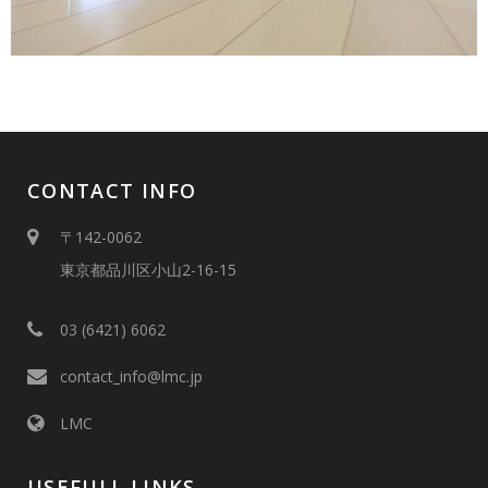
CONTACT INFO
〒142-0062
東京都品川区小山2-16-15
03 (6421) 6062
contact_info@lmc.jp
LMC
USEFULL LINKS